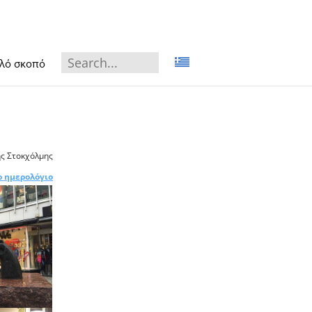
αλό σκοπό
ης Στοκχόλμης
ο ημερολόγιο