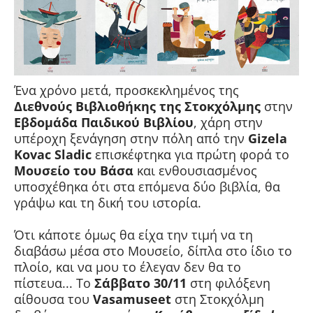
Ένα χρόνο μετά, προσκεκλημένος της
Διεθνούς Βιβλιοθήκης της Στοκχόλμης
στην
Εβδομάδα Παιδικού Βιβλίου
, χάρη στην
υπέροχη ξενάγηση στην πόλη από την
Gizela
Kovac Sladic
επισκέφτηκα για πρώτη φορά το
Μουσείο του Βάσα
και ενθουσιασμένος
υποσχέθηκα ότι στα επόμενα δύο βιβλία, θα
γράψω και τη δική του ιστορία.
Ότι κάποτε όμως θα είχα την τιμή να τη
διαβάσω μέσα στο Μουσείο, δίπλα στο ίδιο το
πλοίο, και να μου το έλεγαν δεν θα το
πίστευα... Το
Σάββατο 30/11
στη φιλόξενη
αίθουσα του
Vasamuseet
στη Στοκχόλμη