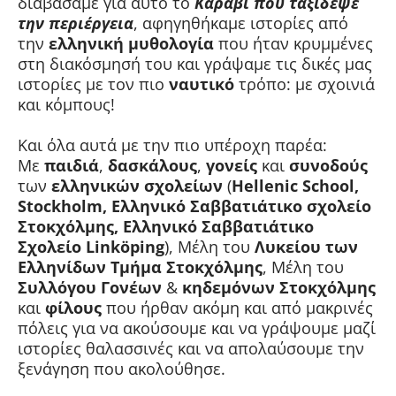
διαβάσαμε για αυτό το
Καράβι που ταξίδεψε
την περιέργεια
, αφηγηθήκαμε ιστορίες από
την
ελληνική μυθολογία
που ήταν κρυμμένες
στη διακόσμησή του και γράψαμε τις δικές μας
ιστορίες με τον πιο
ναυτικό
τρόπο: με σχοινιά
και κόμπους!
Και όλα αυτά με την πιο υπέροχη παρέα:
Με
παιδιά
,
δασκάλους
,
γονείς
και
συνοδούς
των
ελληνικών σχολείων
(
Hellenic School,
Stockholm, Ελληνικό Σαββατιάτικο σχολείο
Στοκχόλμης, Ελληνικό Σαββατιάτικο
Σχολείο Linköping
), Μέλη του
Λυκείου των
Ελληνίδων Τμήμα Στοκχόλμης
, Μέλη του
Συλλόγου Γονέων
&
κηδεμόνων Στοκχόλμης
και
φίλους
που ήρθαν ακόμη και από μακρινές
πόλεις για να ακούσουμε και να γράψουμε μαζί
ιστορίες θαλασσινές και να απολαύσουμε την
ξενάγηση που ακολούθησε.