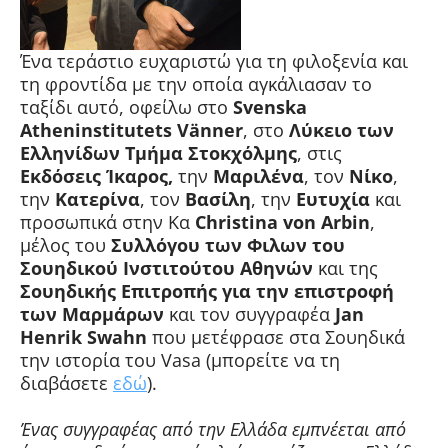
Ένα τεράστιο ευχαριστώ για τη φιλοξενία και
τη φροντίδα με την οποία αγκάλιασαν το
ταξίδι αυτό, οφείλω στο
Svenska
Atheninstitutets Vänner
, στο
Λύκειο των
Ελληνίδων Τμήμα Στοκχόλμης
, στις
Εκδόσεις
Ίκαρος,
την
Μαριλένα
, τον
Νίκο
,
την
Κατερίνα
, τον
Βασίλη
, την
Ευτυχία
και
προσωπικά στην Κα
Christina von Arbin
,
μέλος του
Συλλόγου των Φιλων του
Σουηδικού Ινστιτούτου Αθηνών
και της
Σουηδικής Επιτροπής για την επιστροφή
των Μαρμάρων
και τον συγγραφέα
Jan
Henrik Swahn
που μετέφρασε στα Σουηδικά
την ιστορία του Vasa (μπορείτε να τη
διαβάσετε
εδώ
).
Ένας συγγραφέας από την Ελλάδα εμπνέεται από