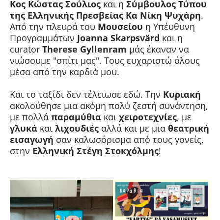
Κος
Κώστας Σούλιος
και η
Σύμβουλος Τύπου
της Ελληνικής Πρεσβείας Κα Νίκη Ψυχάρη
.
Από την πλευρά του
Μουσείου
η Υπέυθυνη
Προγραμμάτων
Joanna Skarpsvärd
και η
curator
Therese Gyllenram
μάς έκαναν να
νιώσουμε "σπίτι μας". Τους ευχαριστώ όλους
μέσα από την καρδιά μου.
Και το ταξίδι δεν τέλειωσε εδώ. Την
Κυριακή
ακολούθησε μια ακόμη πολύ ζεστή συνάντηση,
με πολλά
παραμύθια
και
χειροτεχνίες
, με
γλυκά
και
λιχουδιές
αλλά και με μια
θεατρική
εισαγωγή
σαν καλωσόρισμα από τους γονείς,
στην
Ελληνική Στέγη Στοκχόλμης
!