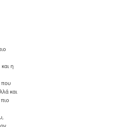
πιο
, και η
ς που
λλά και
 πιο
υ,
τον