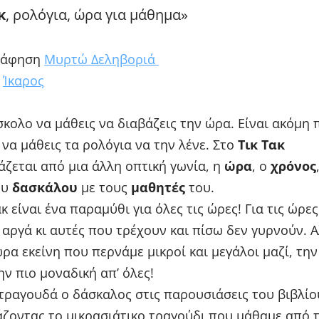
κ
, ρολόγια, ώρα για μάθημα»
ράφηση
Μυρτώ Δεληβοριά
ς
Ίκαρος
σκολο να μάθεις να διαβάζεις την ώρα. Είναι ακόμη 
να μάθεις τα ρολόγια να την λένε. Στο
Τικ Τακ
ζεται από μια άλλη οπτική γωνία, η
ώρα
, ο
χρόνος
ου
δασκάλου
με τους
μαθητές
του.
ακ είναι ένα παραμύθι για όλες τις ώρες! Για τις ώρε
αργά κι αυτές που τρέχουν και πίσω δεν γυρνούν. Α
ώρα εκείνη που περνάμε μικροί και μεγάλοι μαζί, την
ην πιο μοναδική απ’ όλες!
τραγουδά ο δάσκαλος στις παρουσιάσεις του βιβλίο
ζοντας το μικρασιάτικο τραγούδι που μάθαμε από 