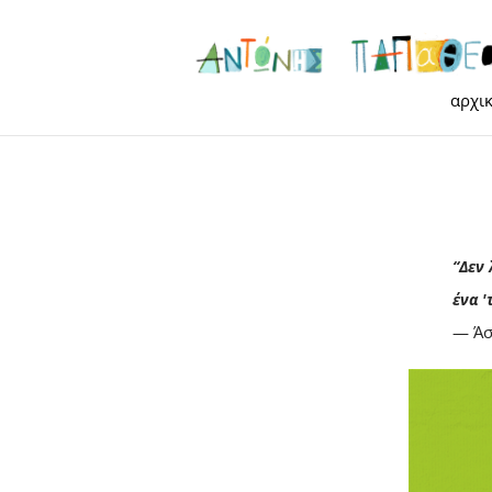
αρχι
“Δεν 
ένα '
― Άσ