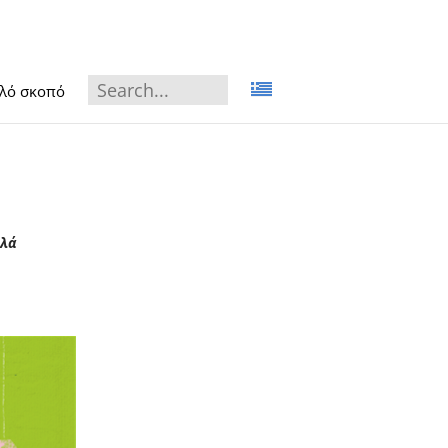
αλό σκοπό
λλά