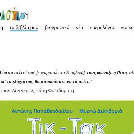
κή
τα βιβλία μου
βιογραφικό
νέα
ημερολόγιο
για κ
λέω να πείτε 'τακ'
[ευχαριστώ στα Σουηδικά],
τους φώναξε η Πίπη, α
τικ' τουλάχιστον, θα μπορούσατε να το πείτε."
τριντ Λίντγκρεν, Πίπη Φακιδομύτη