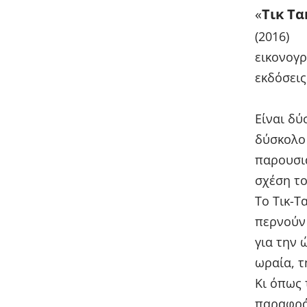
«
Τικ Τα
(2016)
εικονογ
εκδόσει
Είναι δύ
δύσκολο 
παρουσιά
σχέση τ
Το Τικ-Τ
περνούν 
για την 
ωραία, τ
Κι όπως 
παραφρά