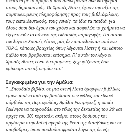
σκεπτικό με τα βραβεία που απονέμονται ανά κατηγορία
στους δημιουργούς. Οι Χρυσές Λίστες έχουν την αξία της
συμπυκνωμένης πληροφόρησης προς τους βιβλιόφιλους,
τους εκπαιδευτικούς, τους γονείς, τα ίδια τα παιδιά, για
όλους όσοι δεν έχουν τον χρόνο και ασφαλώς τα χρήματα να
εξερευνούν το σύνολο της εκδοτικής παραγωγής. Για αυτόν
τον λόγο οι Χρυσές Λίστες μάς δεν αποτελούνται από ένα
TOP-5, κάποιες βραχείες όπως λέγονται λίστες ή και κάποιο
βιβλίο που βραβεύεται επίσημα. Γι’ αυτόν τον λόγο οι
Χρυσές Λίστες είναι διευρυμένες, ξεχωρίζοντας όσα
κρίνουμε πιο αξιοπρόσεκτα."
Συγκεκριμένα για την Αμάλια:
"...Σπουδαίο βιβλίο, σε μια στενή λίστα όμορφων βιβλίων,
εμπνευσμένο από την βασίλισσα των φάδος και εθνικό
σύμβολο της Πορτογαλίας, Αμάλια Ροντρίγκεζ, η οποία
ξεκίνησε να τραγουδάει στο τέλος της δεκαετίας του 20′ και
αρχές του 30′, κοριτσάκι ακόμα, στους δρόμους και
αργότερα στην λαϊκή αγορά της Pena της Λισαβόνας και σε
αποβάθρες, όπου πουλούσε φρούτα λόγω της δεινής